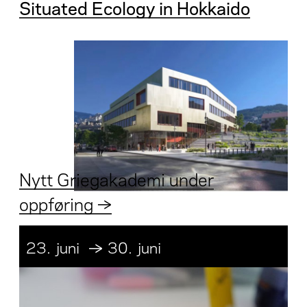
Situated Ecology in Hokkaido
Nytt Griegakademi under
oppføring →
23.
juni
30.
juni
↓