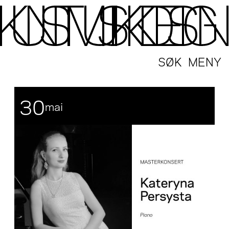
SØK
MENY
30
mai