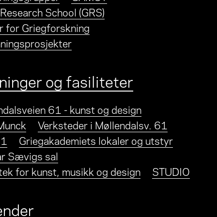
 Research School (GRS)
r for Griegforskning
ningsprosjekter
inger og fasiliteter
ndalsveien 61 - kunst og design
Munck
Verksteder i Møllendalsv. 61
61
Griegakademiets lokaler og utstyr
r Sævigs sal
otek for kunst, musikk og design
STUDIO
ender