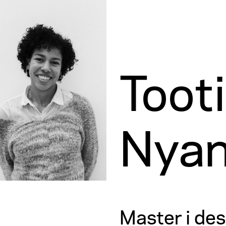
Toot
Nya
Master i des