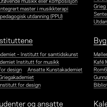
 utøvende musikk eller komposisjon
Grieg
integrert master i musikkterapi
Sente
-pedagogisk utdanning (PPU)
Utdan
stituttene
Bygn
demiet – Institutt for samtidskunst
Mølle
demiet Institutt for musikk
Kafé 
 for design
Ansatte Kunstakademiet
Rom
Griegakademiet
Gunna
nstitutt for design
Bibli
tudenter og ansatte
Kal