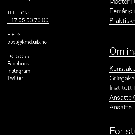
Master i
Femårig 
TELEFON
:
Praktisk
+47 55 58 73 00
E-POST
:
post@kmd.uib.no
Om in
FØLG OSS
:
Facebook
Kunstaka
Instagram
Griegaka
Twitter
Institutt
Ansatte 
Ansatte I
For s