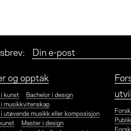
sbrev
:
er og opptak
For
utv
i kunst
Bachelor i design
 i musikkvitenskap
Forsk
 i utøvende musikk eller komposisjon
Publik
 kunst
Master i design
Forsk