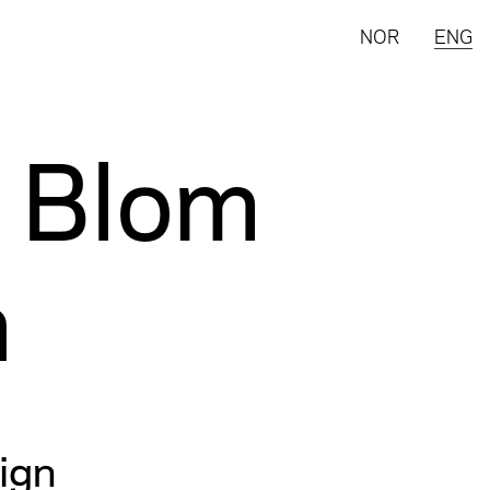
NOR
ENG
i Blom
n
ign